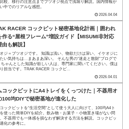
比較、移行の注意点までブツオジ視点で浅堀り解説。国内情報が
い中でのリアルな感想。
2026.04.04
RAK RACER コックピット秘密基地化計画｜囲われ
を作る“屋根フレーム”増設ガイド【MISUMI非対応
理由も解説】
オジ＝ブツオジです。 知識は浅い、物欲だけは深い、イケオジに
たい気持ちは…まあまあ深い。 そんな男の“迷走と散財”ブログで
 ちゃんとした知識が欲しい人は、専門家に聞いてください。僕は
り担当です。TRAK RACER コックピ...
2026.04.01
ムコックピットにA4トレイをくっつけた｜不器用オ
の100均DIYで秘密基地が進化した
コックピットを“生活空間”として使う大人に向けて、100均A4ト
を使った簡単DIYを紹介。飲み物・お菓子・小物置き場がない問
、不器用でも一体感を損なわず解決する方法を解説。コックピッ
適化の参考に。