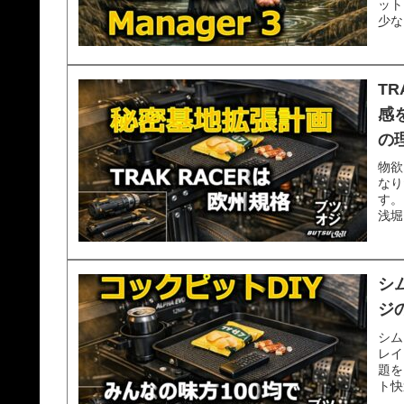
ット
少な
T
感
の
物欲
なり
す。
浅堀
シ
ジ
シム
レイ
題を
ト快