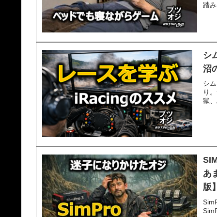
踏み
シ
沼
シム
り。
獄、
SI
あ
版
Si
Si