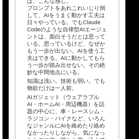
は、こんな感じ。
プロンプトをあれこれいじり倒
して、AIをうまく動かす工夫は
日々やっている。でもClaude
Codeのような自律型AIエージェ
ントは、面白そうだとは思って
いる。思っているけど、なぜか
もう一歩が出ない。AIを使う工
夫はできる。AIに動かしてもら
う一歩が踏み出せない。その絶
妙な中間地点にいる。
知識は浅い。技術も弱い。でも
物欲だけは一人前。
AIガジェット（ウェアラブル
AI・ホームAI・周辺機器）を話
題の中心に、車・レースシム・
ラジコン・バイクなど、いろん
なジャンルにAIを絡めたり絡め
なかったりしながら、気になっ