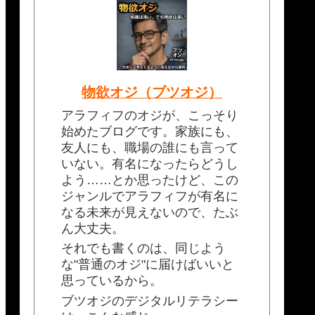
物欲オジ（ブツオジ）
アラフィフのオジが、こっそり
始めたブログです。家族にも、
友人にも、職場の誰にも言って
いない。有名になったらどうし
よう……とか思ったけど、この
ジャンルでアラフィフが有名に
なる未来が見えないので、たぶ
ん大丈夫。
それでも書くのは、同じよう
な"普通のオジ"に届けばいいと
思っているから。
ブツオジのデジタルリテラシー