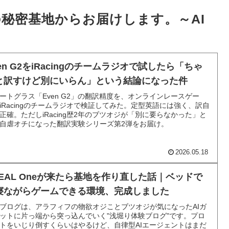
秘密基地からお届けします。～AI
～
en G2をiRacingのチームラジオで試したら「ちゃ
と訳すけど別にいらん」という結論になった件
ートグラス「Even G2」の翻訳精度を、オンラインレースゲー
iRacingのチームラジオで検証してみた。定型英語には強く、訳自
正確。ただしiRacing歴2年のブツオジが「別に要らなかった」と
自虐オチになった翻訳実験シリーズ第2弾をお届け。
2026.05.18
REAL Oneが来たら基地を作り直した話｜ベッドで
寝ながらゲームできる環境、完成しました
ブログは、アラフィフの物欲オジことブツオジが気になったAIガ
ットに片っ端から突っ込んでいく"浅堀り体験ブログ"です。プロ
トをいじり倒すくらいはやるけど、自律型AIエージェントはまだ