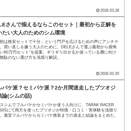
2026.03.28
ELEさんで揃えるならこのセット｜最初から正解を
いたい大人のためのシム環境
初は格安セットで十分」という門戸を広げるための声にアンチテ
。買い直しを嫌う大人のために、DELEさんで選ぶ最初から後悔
い80万円セット”を提案。ギリギリ出せるか迷っている層に向け
無駄のない選び方を浅堀り解説。
2026.03.20
ルバケ派？セミバケ派？2か月間迷走したブツオジ
結論(シムの話)
スシムでフルバケかセミバケか迷う人向けに、TARAK RACER
160Sにて両方を使ったブツオジが特徴・口コミ・実体験を浅堀り
。激安フルバケからセミバケ換装までの迷走と結論をまとめた。