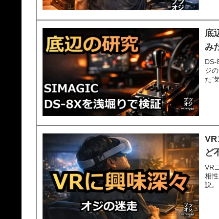
底
み
DS
ジの
た“
V
ど
VR
相性
説。