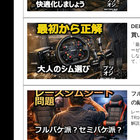
D
買
「最
ーゼ
しな
て、
フ
の
レー
TR
解説