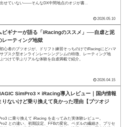
出せていない——そんなDX中間地点のオジが書...
2026.05.10
ムビギナーが語る「iRacingのススメ」──自虐と泥
のレーティング地獄
初心者のブツオジが、ドリフト練習そっちのけでiRacingにどハマ
サブスク型オンラインレーシングシムの特徴、レーティング地
ぶつけて学ぶリアルな体験を自虐満載で紹介。
2026.04.15
MAGIC SimPro3 × iRacing導入レビュー｜国内情報
まりないけど乗り換えて良かった理由【ブツオジ
】
mPro3 に乗り換えて iRacing を走ってみた実体験レビュー。
mPro2 との違い、初期設定、FFBの変化、ペダルの繊細さ、プリセ