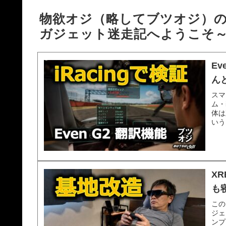
物欲オジ（略してブツオジ）の
ガジェット迷走記へようこそ
Ev
ん
スマ
ム・
体は
いう
X
も
この
ジェ
ンプ