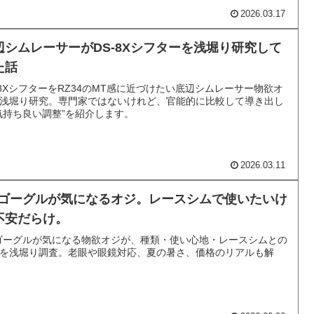
2026.03.17
辺シムレーサーがDS-8Xシフターを浅堀り研究して
た話
-8XシフターをRZ34のMT感に近づけたい底辺シムレーサー物欲オ
浅堀り研究。専門家ではないけれど、官能的に比較して導き出し
気持ち良い調整”を紹介します。
2026.03.11
Rゴーグルが気になるオジ。レースシムで使いたいけ
不安だらけ。
ゴーグルが気になる物欲オジが、種類・使い心地・レースシムとの
を浅堀り調査。老眼や眼鏡対応、夏の暑さ、価格のリアルも解