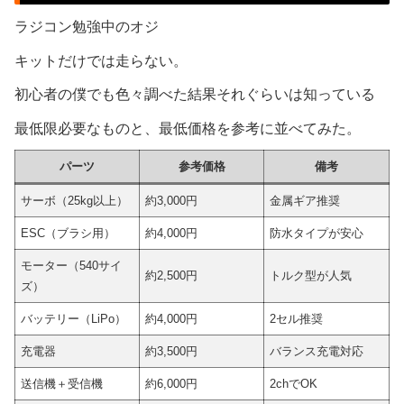
ラジコン勉強中のオジ
キットだけでは走らない。
初心者の僕でも色々調べた結果それぐらいは知っている
最低限必要なものと、最低価格を参考に並べてみた。
パーツ
参考価格
備考
サーボ（25kg以上）
約3,000円
金属ギア推奨
ESC（ブラシ用）
約4,000円
防水タイプが安心
モーター（540サイ
約2,500円
トルク型が人気
ズ）
バッテリー（LiPo）
約4,000円
2セル推奨
充電器
約3,500円
バランス充電対応
送信機＋受信機
約6,000円
2chでOK