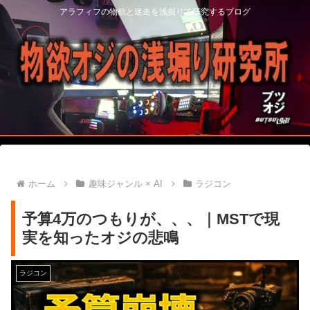
アラフィフの物欲と迷走を浅掘りで研究するブログ
ホーム
趣味ジャンル × AI
ラジコン
予算4万のつもりが、、、｜MSTで現
実を知ったオジの悲鳴
ラジコン