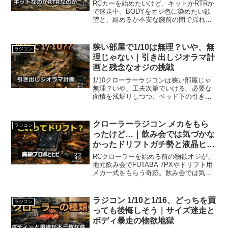
RCカーを始めたいけど、キットかRTRか
で迷走中。BODYをオジ色に染めたい欲
望と、組めるか不安な腕前の間で揺れる
物欲オジが、有名ブランドを浅堀りしな
がら自虐する第4回。
狭い部屋で1/10は無理？いや、無
ラジコン
理じゃない｜引き出しジオラマ計
画と残念なオジの挑戦
1/10クローラーラジコンは狭い部屋じゃ
無理？いや、工夫次第でいける。必要な
面積を浅堀りしつつ、ベッド下の引き出
しをジオラマ化する残念なオジの真剣な
挑戦を描く。
クローラーラジコン メカをもら
ラジコン
ったけど…｜飲み会では気づかな
かったドリフトガチ勢と液晶ヒビ
の衝撃
RCクローラーを始める前の物欲オジが、
地元飲み会でFUTABA 7PXやドリフト用
メカ一式をもらう奇跡。飲み会では気づ
かなかった友人のドリフトガチ勢ぶり
と、液晶にヒビが入った高級プロポに驚
く第7回。
ラジコン 1/10と1/16、どっちを買
ラジコン
っても後悔しそう｜サイズ迷走と
ボディ暴走の物欲地獄