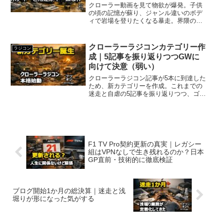
クローラー動画を見て物欲が爆発。子供
の頃の記憶が蘇り、ジャンル違いのボデ
ィで岩場を登りたくなる暴走。界隈の玄
人に笑われても構わない、自虐満載の第3
回。
クローラーラジコンカテゴリー作
ラジコン
成｜5記事を振り返りつつGWに
向けて決意（弱い）
クローラーラジコン記事が5本に到達した
ため、新カテゴリーを作成。これまでの
迷走と自虐の5記事を振り返りつつ、ゴー
ルデンウィークに組み立て開始できるよ
う準備を始める決意（弱め）を語る。
F1 TV Pro契約更新の真実｜レガシー
組はVPNなしで生き残れるのか？日本
GP直前・技術的に徹底検証
ブログ開始1か月の総決算｜迷走と浅
堀りが形になった気がする