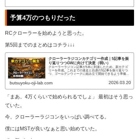
予算4万のつもりだった
RCクローラーを始めようと思った。
第5回までのまとめはコチラ↓↓↓
クローラーラジコンカテゴリー作成｜5記事を振
り返りつつGWに向けて決意（弱い）
クローラーラジコン記事が5本に到達したため、新カテゴ
リーを作成。これまでの迷走と自虐の5記事を振り返りつ
つ、ゴールデンウィークに組み立て開始できるよう準備を
始める決意（弱め）を語る。
2026.03.20
butsuyoku-oji-lab.com
「まあ、4万くらいで始められるでしょ」 最初はそう思っ
ていた。
今、クローラーラジコンをいっぱい調べてる。
僕にはMSTが良いなぁと思い始めていた。