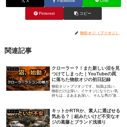
X
Facebook
LINE
Pinterest
コピー
物欲オジ（ブツオジ）
関連記事
クローラー？！また新しい沼を見
ラジコン
つけてしまった｜YouTubeの罠
に落ちた物欲オジの初日記録
物欲オジ＝ブツオジです。知識は浅い、
物欲だけは深い、イケオジになりたい気
持ちは…まあまあ深い。 そんな男の“迷走
と散財”ブログです。 ちゃんとした知識が
欲しい人は、専門家に聞いてください。
僕は浅堀り担当です。また新しい沼を見
キットかRTRか、素人に選ばせる
ラジコン
つけてしまったY...
気ある？｜組みたいけど不安なオ
ジの葛藤とブランド浅堀り