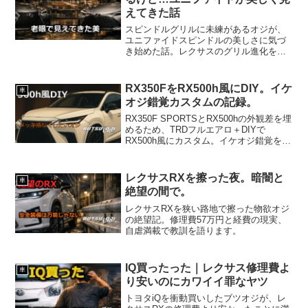
えてきた話
スピンドルグリルに未練があるオジが、
ユニファイドスピンドルの美しさに気づ
き始めた話。レクサスのグリル進化をデ
ザイン目線で浅堀りしつつ、老眼と自虐
で着地する物欲オジ的考察。
RX350FをRX500h風にDIY。イケ
車
オジ錯覚カスタムの記録。
RX350F SPORTSとRX500hの外観差を埋
めるため、TRDフルエアロ＋DIYで
RX500h風にカスタム。イケオジ錯覚を目
指す物欲オジの奮闘記。
レクサスRXを擦った夜。暗闇と
車
絶望の間で。
レクサスRXを狭い路地で擦った物欲オジ
の絶望記。修理費57万円と経費の現実、
自虐満載で教訓を語ります。
IQ買ったった｜レクサス修理費よ
車
り安いのにカワイイ罪なヤツ
トヨタiQを衝動買いしたブツオジが、レ