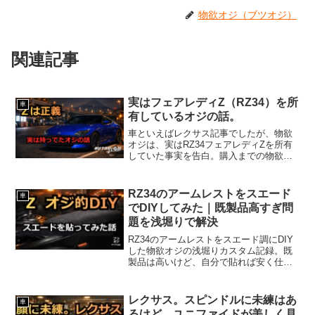
物欲オジ（ブツオジ）
関連記事
実はフェアレディZ（RZ34）を所
車
有しているオジの話。
車といえばレクサス記事でしたが、物欲
オジは、実はRZ34フェアレディZを所有
していた事実を告白。購入までの物欲と
葛藤を自虐混じりに語ります。
RZ34のアームレストをスエード
車
でDIYしてみた｜既製品高すぎ問
題を浅堀りで解決
RZ34のアームレストをスエード調にDIY
した物欲オジの浅堀りカスタム記録。既
製品は高いけど、自分で貼れば安く仕上
がる。施工のコツや注意点をまとめまし
た。
レクサス。スピンドルに未練はあ
車
るけど…ユニファイドが美しく見