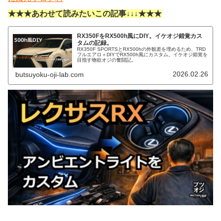
★★★あわせて読みたいこの記事↓↓↓★★★
RX350FをRX500h風にDIY。イケオジ錯覚カス
タムの記録。
RX350F SPORTSとRX500hの外観差を埋めるため、TRD
フルエアロ＋DIYでRX500h風にカスタム。イケオジ錯覚を
目指す物欲オジの奮闘記。
2026.02.26
butsuyoku-oji-lab.com