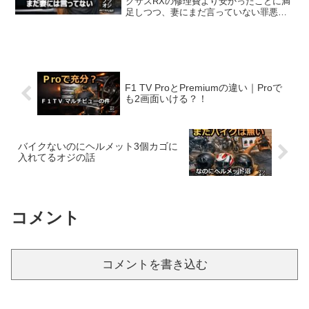
クサスRXの修理費より安かったことに満
足しつつ、妻にまだ言っていない罪悪感
と可愛さに悶える。納車が楽しみすぎて
震える自ギャ期記事。
F1 TV ProとPremiumの違い｜Proで
も2画面いける？！
バイクないのにヘルメット3個カゴに
入れてるオジの話
コメント
コメントを書き込む