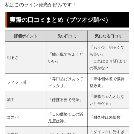
私はこのライン発光が好みです！
実際の口コミまとめ（ブツオジ調べ）
評価ポイント
良い口コミ
気になる口コミ
「もう少し明るくて
「純正風でちょうど
も良い」
明るさ
いい」
→これは２４MYまで
の事かな？
「専用品だけあって
「車体個体差で微調
フィット感
ピッタリ」
整必要」
「脱脂ちゃんとしな
加工
「ほぼ不要で簡単」
いとモゲる」
「この価格でこの満
コスパ
「耐久性は未知数」
足度は神」
「ダイレクに光すぎ