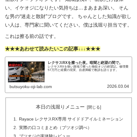
い、イケオジになりたい気持ちは…まあまあ深い。 そん
な男の“迷走と散財”ブログです。 ちゃんとした知識が欲し
い人は、専門家に聞いてください。僕は浅堀り担当です。
これは擦る前の話です。
★★★あわせて読みたいこの記事↓↓↓★★★
レクサスRXを擦った夜。暗闇と絶望の間で。
レクサスRXを狭い路地で擦った物欲オジの絶望記。修理費
57万円と経費の現実、自虐満載で教訓を語ります。
2026.03.04
butsuyoku-oji-lab.com
本日の浅堀りメニュー
Rayace レクサスRX専用 サイドドアイルミネーション
実際の口コミまとめ（ブツオジ調べ）
ブツオジの実体験レビュー