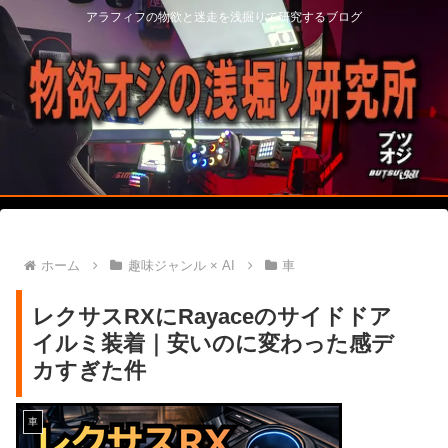
アラフィフの物欲と迷走を浅掘りで研究するブログ
ホーム
趣味ジャンル × AI
車
レクサスRXにRayaceのサイドドア
イルミ装着｜安いのに変わった感デ
カすぎた件
車